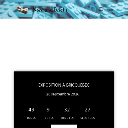
EXPOSITION À BRICQUEBEC
26 septembre 2026
49
9
32
27
JOURS
HEURES
MINUTES
SECONDES